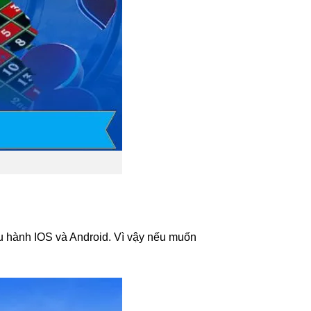
ều hành IOS và Android. Vì vậy nếu muốn