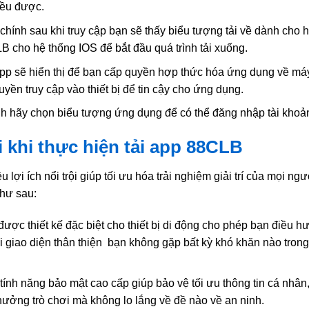
đều được.
chính sau khi truy cập bạn sẽ thấy biểu tượng tải về dành cho 
B cho hệ thống IOS để bắt đầu quá trình tải xuống.
app sẽ hiển thị để bạn cấp quyền hợp thức hóa ứng dụng về máy
uyền truy cập vào thiết bị để tin cậy cho ứng dụng.
 hãy chọn biểu tượng ứng dụng để có thể đăng nhập tài khoản và
 khi thực hiện tải app 88CLB
lợi ích nổi trội giúp tối ưu hóa trải nghiệm giải trí của mọi n
hư sau:
được thiết kế đặc biệt cho thiết bị di động cho phép bạn điều h
 giao diện thân thiện bạn không gặp bất kỳ khó khăn nào trong 
tính năng bảo mật cao cấp giúp bảo vệ tối ưu thông tin cá nhân,
hưởng trò chơi mà không lo lắng về đề nào về an ninh.