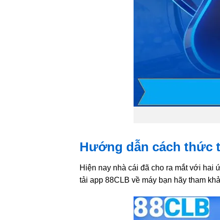
Hướng dẫn cách thức t
Hiện nay nhà cái đã cho ra mắt với hai 
tải app 88CLB về máy bạn hãy tham khảo