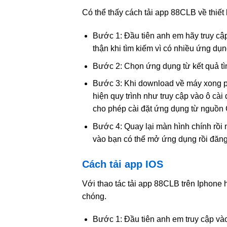
Có thể thấy cách tải app 88CLB về thiết
Bước 1: Đầu tiên anh em hãy truy cậ
thận khi tìm kiếm vì có nhiều ứng dụn
Bước 2: Chọn ứng dụng từ kết quả tìm 
Bước 3: Khi download về máy xong phí
hiện quy trình như truy cập vào ô cà
cho phép cài đặt ứng dụng từ nguồn 
Bước 4: Quay lại màn hình chính rồi 
vào bạn có thể mở ứng dụng rồi đăng 
Cách tải app IOS
Với thao tác tải app 88CLB trên Iphone
chóng.
Bước 1: Đầu tiên anh em truy cập vào