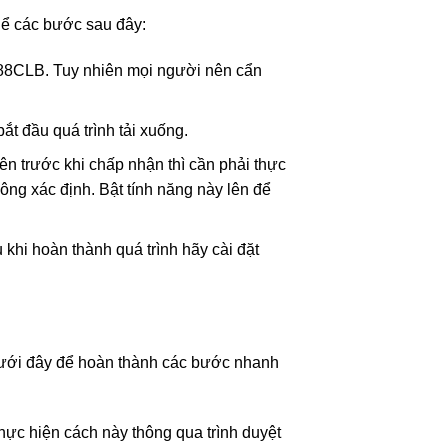
thể các bước sau đây:
p 88CLB. Tuy nhiên mọi người nên cẩn
ắt đầu quá trình tải xuống.
n trước khi chấp nhận thì cần phải thực
ông xác định. Bật tính năng này lên để
khi hoàn thành quá trình hãy cài đặt
 dưới đây để hoàn thành các bước nhanh
hực hiện cách này thông qua trình duyệt