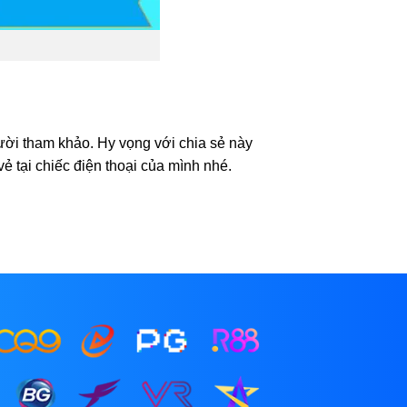
gười tham khảo. Hy vọng với chia sẻ này
ẻ tại chiếc điện thoại của mình nhé.