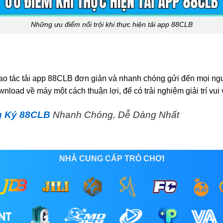
Những ưu điểm nổi trội khi thực hiện tải app 88CLB
 thao tác tải app 88CLB đơn giản và nhanh chóng gửi đến mọi n
oad về máy một cách thuận lợi, để có trải nghiệm giải trí vui v
 Ký 88CLB
Nhanh Chóng, Dễ Dàng Nhất
NHÀ CUNG CẤP TRÒ CHƠI