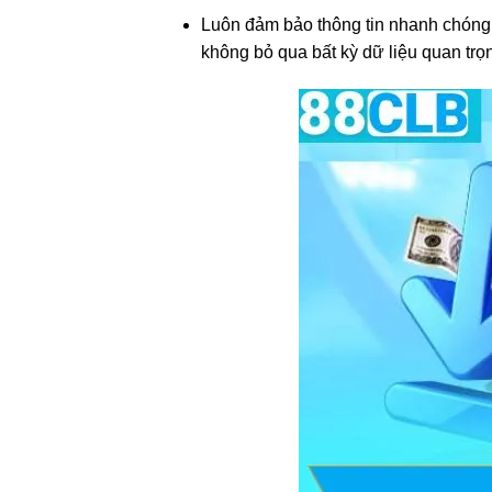
Luôn đảm bảo thông tin nhanh chóng
không bỏ qua bất kỳ dữ liệu quan trọ