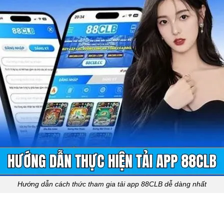
Hướng dẫn cách thức tham gia tải app 88CLB dễ dàng nhất