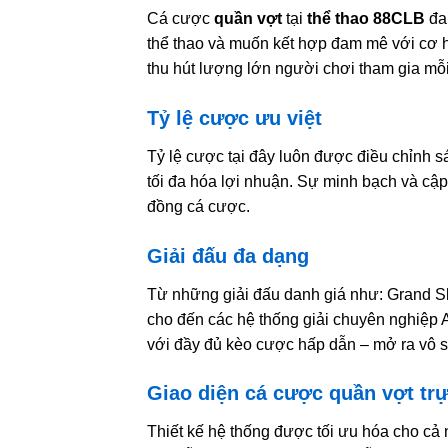
Cá cược
quần vợt
tại
thể thao 88CLB
đan
thể thao và muốn kết hợp đam mê với cơ hộ
thu hút lượng lớn người chơi tham gia mỗ
Tỷ lệ cược ưu việt
Tỷ lệ cược tại đây luôn được điều chỉnh sá
tối đa hóa lợi nhuận. Sự minh bạch và cập 
đồng cá cược.
Giải đấu đa dạng
Từ những giải đấu danh giá như: Grand S
cho đến các hệ thống giải chuyên nghiệp 
với đầy đủ kèo cược hấp dẫn – mở ra vô s
Giao diện cá cược quần vợt tr
Thiết kế hệ thống được tối ưu hóa cho cả 