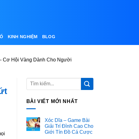
SỐ
KINH NGHIỆM
BLOG
– Cơ Hội Vàng Dành Cho Người
ứt
BÀI VIẾT MỚI NHẤT
Xóc Dĩa – Game Bài
Giải Trí Đỉnh Cao Cho
Giới Tín Đồ Cá Cược
mọi