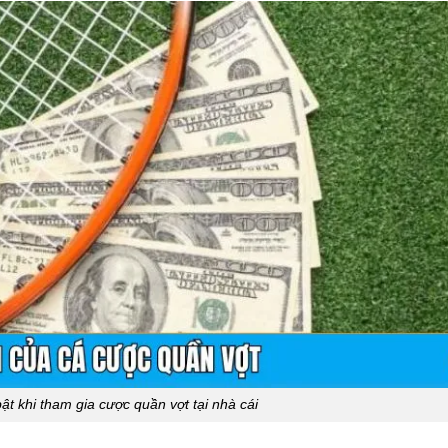
ật khi tham gia cược quần vợt tại nhà cái