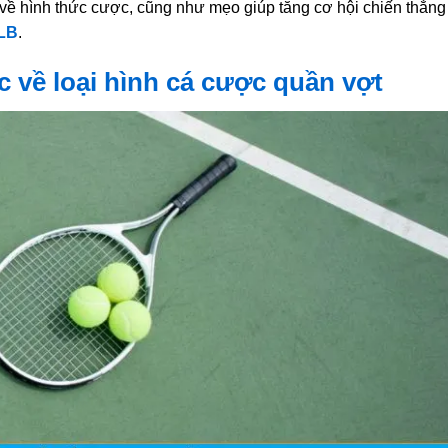
ề hình thức cược, cũng như mẹo giúp tăng cơ hội chiến thắng 
LB
.
c về loại hình cá cược quần vợt