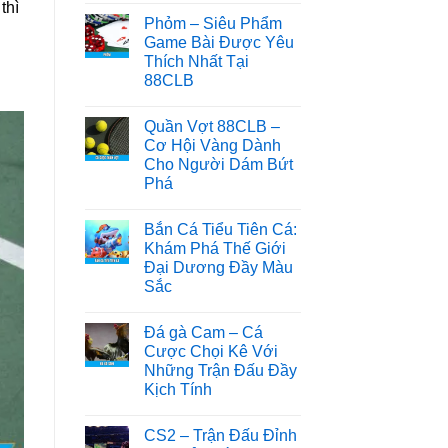
thì
Phỏm – Siêu Phẩm
Game Bài Được Yêu
Thích Nhất Tại
88CLB
Quần Vợt 88CLB –
Cơ Hội Vàng Dành
Cho Người Dám Bứt
Phá
Bắn Cá Tiểu Tiên Cá:
Khám Phá Thế Giới
Đại Dương Đầy Màu
Sắc
Đá gà Cam – Cá
Cược Chọi Kê Với
Những Trận Đấu Đầy
Kịch Tính
CS2 – Trận Đấu Đỉnh