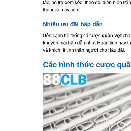
tác, hỗ trợ xem kèo, theo dõi diễn biến tr
thoại và máy tính.
Nhiều ưu đãi hấp dẫn
Bên cạnh hệ thống cá cược
quần vợt
chất
khuyến mãi hấp dẫn như: Hoàn tiền hay th
và khích lệ tinh thần người chơi lâu dài.
Các hình thức cược quầ