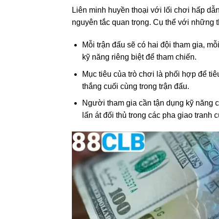
Liên minh huyền thoại với lối chơi hấp dẫ
nguyên tắc quan trọng. Cụ thể với những t
Mỗi trận đấu sẽ có hai đội tham gia, m
kỹ năng riêng biệt để tham chiến.
Mục tiêu của trò chơi là phối hợp để ti
thắng cuối cùng trong trận đấu.
Người tham gia cần tận dụng kỹ năng củ
lấn át đối thủ trong các pha giao tranh 