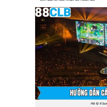
Hé lộ 4 bư