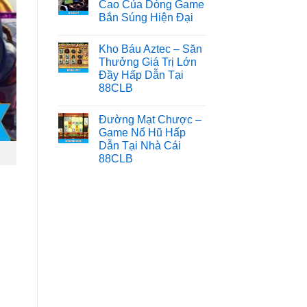
Cao Của Dòng Game
Bắn Súng Hiện Đại
Kho Báu Aztec – Săn
Thưởng Giá Trị Lớn
Đầy Hấp Dẫn Tại
88CLB
Đường Mạt Chược –
Game Nổ Hũ Hấp
Dẫn Tại Nhà Cái
88CLB