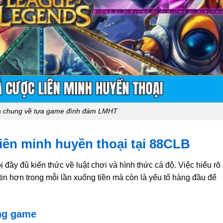
a chung về tựa game đình đám LMHT
iên minh huyền thoại tại 88CLB
ị đầy đủ kiến thức về luật chơi và hình thức cá độ. Việc hiểu rõ
tin hơn trong mỗi lần xuống tiền mà còn là yếu tố hàng đầu để
ng game