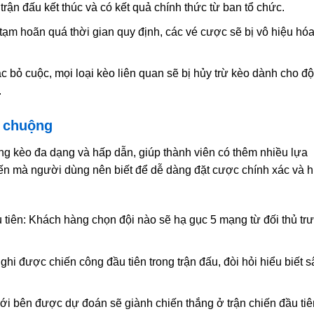
rận đấu kết thúc và có kết quả chính thức từ ban tổ chức.
tạm hoãn quá thời gian quy định, các vé cược sẽ bị vô hiệu hóa
ặc bỏ cuộc, mọi loại kèo liên quan sẽ bị hủy trừ kèo dành cho độ
.
 chuộng
g kèo đa dạng và hấp dẫn, giúp thành viên có thêm nhiều lựa
ến mà người dùng nên biết để dễ dàng đặt cược chính xác và h
tiên: Khách hàng chọn đội nào sẽ hạ gục 5 mạng từ đối thủ tr
ghi được chiến công đầu tiên trong trận đấu, đòi hỏi hiểu biết s
với bên được dự đoán sẽ giành chiến thắng ở trận chiến đầu tiê