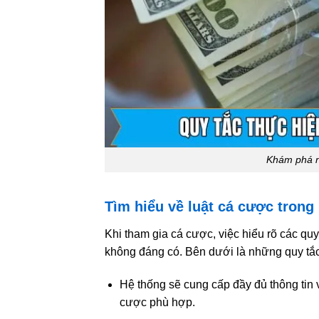
Khám phá nh
Tìm hiểu về luật cá cược trong
Khi tham gia cá cược, việc hiểu rõ các quy
không đáng có. Bên dưới là những quy tắ
Hệ thống sẽ cung cấp đầy đủ thông tin 
cược phù hợp.