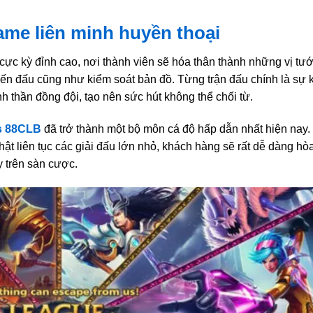
ame liên minh huyền thoại
ực kỳ đỉnh cao, nơi thành viên sẽ hóa thân thành những vị tư
iến đấu cũng như kiểm soát bản đồ. Từng trận đấu chính là sự 
h thần đồng đội, tạo nên sức hút không thể chối từ.
s 88CLB
đã trở thành một bộ môn cá độ hấp dẫn nhất hiện nay.
t liên tục các giải đấu lớn nhỏ, khách hàng sẽ rất dễ dàng hò
y trên sàn cược.