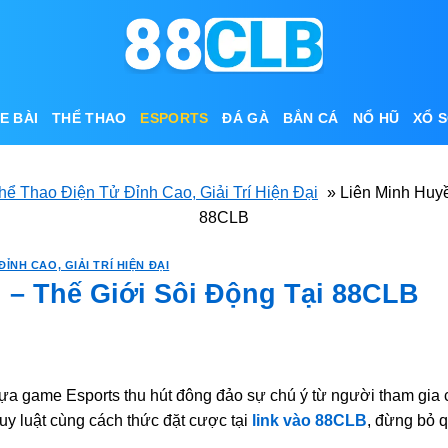
E BÀI
THỂ THAO
ESPORTS
ĐÁ GÀ
BẮN CÁ
NỔ HŨ
XỔ 
hể Thao Điện Tử Đỉnh Cao, Giải Trí Hiện Đại
»
Liên Minh Huyề
88CLB
ỈNH CAO, GIẢI TRÍ HIỆN ĐẠI
 – Thế Giới Sôi Động Tại 88CLB
tựa game Esports thu hút đông đảo sự chú ý từ người tham gia 
y luật cùng cách thức đặt cược tại
link vào 88CLB
, đừng bỏ 