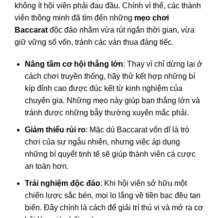
không ít hội viên phải đau đầu. Chính vì thế, các thành
viên thông minh đã tìm đến những
mẹo chơi
Baccarat
độc đáo nhằm vừa rút ngắn thời gian, vừa
giữ vững số vốn, tránh các ván thua đáng tiếc.
Nâng tầm cơ hội thắng lớn
: Thay vì chỉ dừng lại ở
cách chơi truyền thống, hãy thử kết hợp những bí
kíp đỉnh cao được đúc kết từ kinh nghiệm của
chuyên gia. Những mẹo này giúp bạn thắng lớn và
tránh được những bẫy thường xuyên mắc phải.
Giảm thiểu rủi ro
: Mặc dù Baccarat vốn dĩ là trò
chơi của sự ngẫu nhiên, nhưng việc áp dụng
những bí quyết tinh tế sẽ giúp thành viên cá cược
an toàn hơn.
Trải nghiệm độc đáo
: Khi hội viên sở hữu một
chiến lược sắc bén, mọi lo lắng về tiền bạc đều tan
biến. Đây chính là cách để giải trí thú vị và mở ra cơ