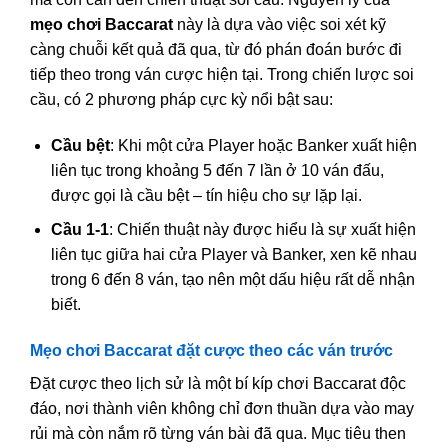
mẹo chơi Baccarat
này là dựa vào việc soi xét kỹ
càng chuỗi kết quả đã qua, từ đó phán đoán bước đi
tiếp theo trong ván cược hiện tại. Trong chiến lược soi
cầu, có 2 phương pháp cực kỳ nổi bật sau:
Cầu bệt
: Khi một cửa Player hoặc Banker xuất hiện
liên tục trong khoảng 5 đến 7 lần ở 10 ván đấu,
được gọi là cầu bệt – tín hiệu cho sự lặp lại.
Cầu 1-1
: Chiến thuật này được hiểu là sự xuất hiện
liên tục giữa hai cửa Player và Banker, xen kẽ nhau
trong 6 đến 8 ván, tạo nên một dấu hiệu rất dễ nhận
biết.
Mẹo chơi Baccarat đặt cược theo các ván trước
Đặt cược theo lịch sử là một bí kíp chơi Baccarat độc
đáo, nơi thành viên không chỉ đơn thuần dựa vào may
rủi mà còn nắm rõ từng ván bài đã qua. Mục tiêu then