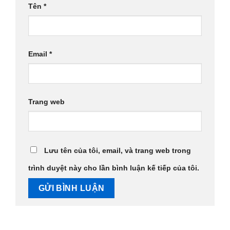
Tên
*
Email
*
Trang web
Lưu tên của tôi, email, và trang web trong
trình duyệt này cho lần bình luận kế tiếp của tôi.