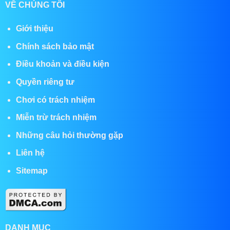
VỀ CHÚNG TÔI
Giới thiệu
Chính sách bảo mật
Điều khoản và điều kiện
Quyền riêng tư
Chơi có trách nhiệm
Miễn trừ trách nhiệm
Những câu hỏi thường gặp
Liên hệ
Sitemap
DANH MỤC