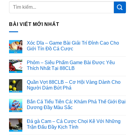
BÀI VIẾT MỚI NHẤT
Xóc Dĩa – Game Bài Giải Trí Đỉnh Cao Cho
Giới Tín Đồ Cá Cược
Phỏm – Siêu Phẩm Game Bài Được Yêu
Thích Nhất Tại 88CLB
Quần Vợt 88CLB – Cơ Hội Vàng Dành Cho
Người Dám Bứt Phá
Bắn Cá Tiểu Tiên Cá: Khám Phá Thế Giới Đại
Dương Đầy Màu Sắc
Đá gà Cam – Cá Cược Chọi Kê Với Những
Trận Đấu Đầy Kịch Tính